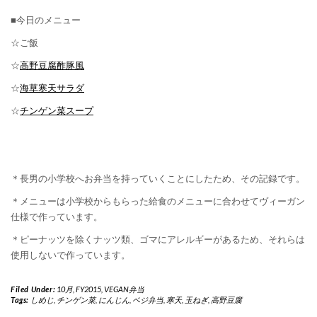
■今日のメニュー
☆ご飯
☆
高野豆腐酢豚風
☆
海草寒天サラダ
☆
チンゲン菜スープ
＊長男の小学校へお弁当を持っていくことにしたため、その記録です。
＊メニューは小学校からもらった給食のメニューに合わせてヴィーガン
仕様で作っています。
＊ピーナッツを除くナッツ類、ゴマにアレルギーがあるため、それらは
使用しないで作っています。
Filed Under:
10月
,
FY2015
,
VEGAN弁当
Tags:
しめじ
,
チンゲン菜
,
にんじん
,
ベジ弁当
,
寒天
,
玉ねぎ
,
高野豆腐