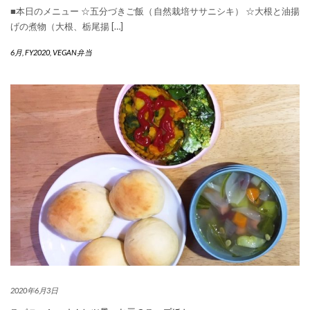
■本日のメニュー ☆五分づきご飯（自然栽培ササニシキ） ☆大根と油揚
げの煮物（大根、栃尾揚 […]
6月
,
FY2020
,
VEGAN弁当
2020年6月3日