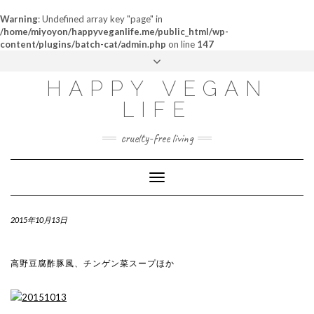
Warning
: Undefined array key "page" in
/home/miyoyon/happyveganlife.me/public_html/wp-
content/plugins/batch-cat/admin.php
on line
147
ABOUT
HAPPY VEGAN
MY STORY
LIFE
CONTACT
cruelty-free living
Toggle
Navigation
2015年10月13日
高野豆腐酢豚風、チンゲン菜スープほか