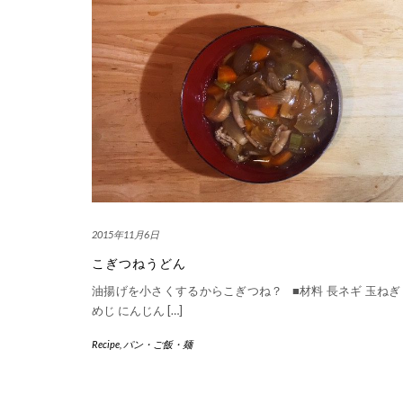
2015年11月6日
こぎつねうどん
油揚げを小さくするからこぎつね？ ■材料 長ネギ 玉ねぎ
めじ にんじん […]
Recipe
,
パン・ご飯・麺