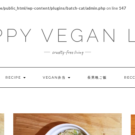
/public_html/wp-content/plugins/batch-cat/admin.php
on line
147
PY VEGAN 
cruelty-free living
RECIPE
VEGAN弁当
長男晩ご飯
REC