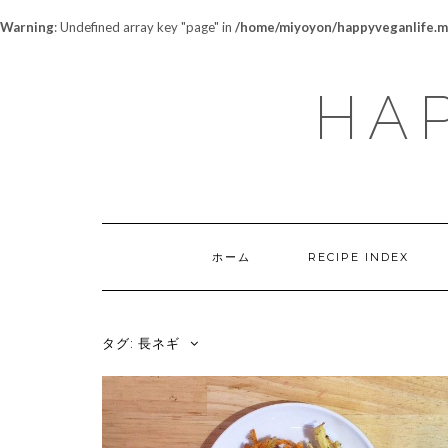
Warning
: Undefined array key "page" in
/home/miyoyon/happyveganlife.me
HAP
ホーム
RECIPE INDEX
タグ:
長ネギ