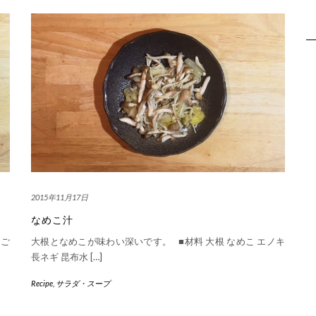
2015年11月17日
なめこ汁
 ご
大根となめこが味わい深いです。 ■材料 大根 なめこ エノキ
長ネギ 昆布水 […]
Recipe
,
サラダ・スープ