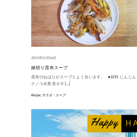
2015年12月16日
細切り昆布スープ
昆布のねばりがスープとよく合います。 ■材料 にんじん
ケノコ水煮 長ネギ […]
Recipe
,
サラダ・スープ