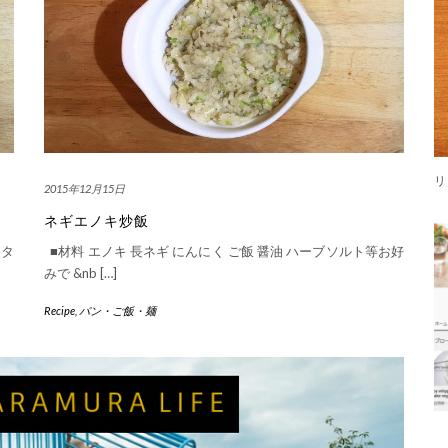
2015年12月15日
ネギエノキ炒飯
 タ
■材料 エノキ 長ネギ にんにく ご飯 醤油 ハーブソルト等お好
みで &nb […]
Recipe
,
パン・ご飯・麺