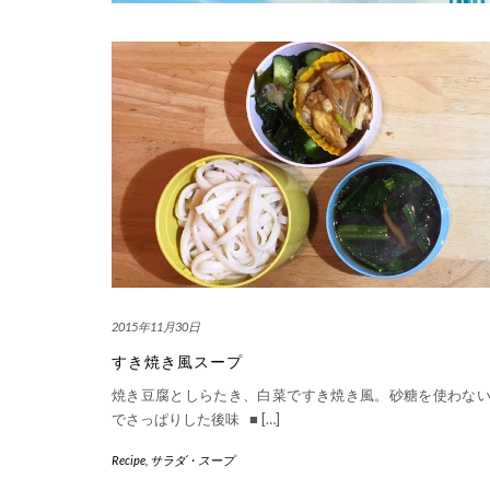
2015年11月30日
すき焼き風スープ
焼き豆腐としらたき、白菜ですき焼き風。砂糖を使わな
でさっぱりした後味 ■ […]
Recipe
,
サラダ・スープ