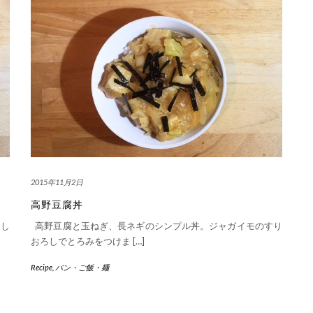
2015年11月2日
高野豆腐丼
 し
高野豆腐と玉ねぎ、長ネギのシンプル丼。ジャガイモのすり
おろしでとろみをつけま […]
Recipe
,
パン・ご飯・麺