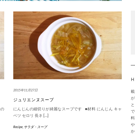
H
2015年11月27日
載
が
ジュリエンヌスープ
と
いの
にんじんの細切りが綺麗なスープです ■材料 にんじん キャ
で
ベツ セロリ 長ネ […]
料
や
Recipe
,
サラダ・スープ
か