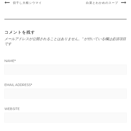
切干し大根シウマイ
白菜とわかめのスープ
コメントを残す
メールアドレスが公開されることはありません。
*
が付いている欄は必須項目
です
NAME
*
EMAIL ADDRESS
*
WEBSITE