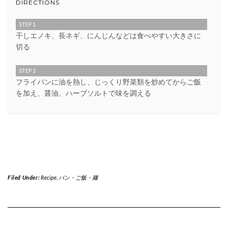
DIRECTIONS
STEP 1
干しエノキ、長ネギ、にんじんなどは食べやすい大きさに
切る
STEP 2
フライパンに油を熱し、じっくり野菜類を炒めてからご飯
を加え、醤油、ハーブソルトで味を調える
Filed Under:
Recipe
,
パン・ご飯・麺