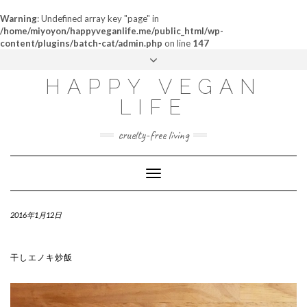
Warning
: Undefined array key "page" in
/home/miyoyon/happyveganlife.me/public_html/wp-
content/plugins/batch-cat/admin.php
on line
147
ABOUT
HAPPY VEGAN
MY STORY
LIFE
CONTACT
cruelty-free living
Toggle
Navigation
2016年1月12日
干しエノキ炒飯