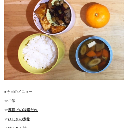
■今日のメニュー
☆ご飯
☆
厚揚げの味噌だれ
☆
ひじきの煮物
☆
けんちん汁