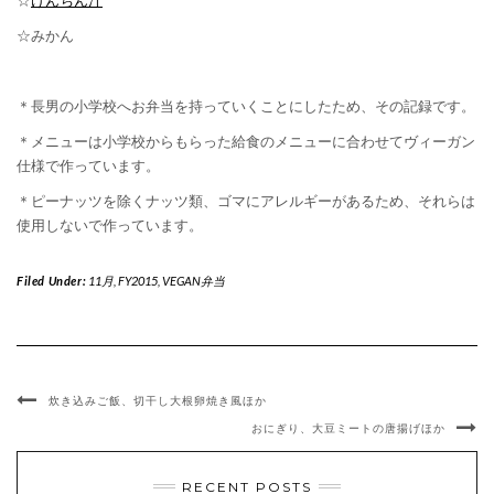
☆みかん
＊長男の小学校へお弁当を持っていくことにしたため、その記録です。
＊メニューは小学校からもらった給食のメニューに合わせてヴィーガン
仕様で作っています。
＊ピーナッツを除くナッツ類、ゴマにアレルギーがあるため、それらは
使用しないで作っています。
Filed Under:
11月
,
FY2015
,
VEGAN弁当
炊き込みご飯、切干し大根卵焼き風ほか
おにぎり、大豆ミートの唐揚げほか
RECENT POSTS