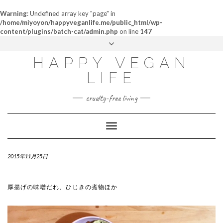
Warning
: Undefined array key "page" in
/home/miyoyon/happyveganlife.me/public_html/wp-
content/plugins/batch-cat/admin.php
on line
147
ABOUT
HAPPY VEGAN
MY STORY
LIFE
CONTACT
cruelty-free living
Toggle
Navigation
2015年11月25日
厚揚げの味噌だれ、ひじきの煮物ほか