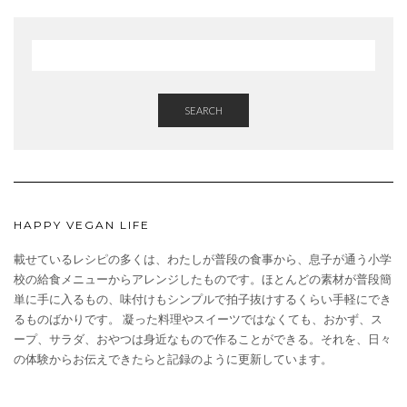
SEARCH
HAPPY VEGAN LIFE
載せているレシピの多くは、わたしが普段の食事から、息子が通う小学
校の給食メニューからアレンジしたものです。ほとんどの素材が普段簡
単に手に入るもの、味付けもシンプルで拍子抜けするくらい手軽にでき
るものばかりです。 凝った料理やスイーツではなくても、おかず、ス
ープ、サラダ、おやつは身近なもので作ることができる。それを、日々
の体験からお伝えできたらと記録のように更新しています。