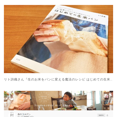
リト詩織さん『生のお米をパンに変える魔法のレシピ はじめての生米パン』