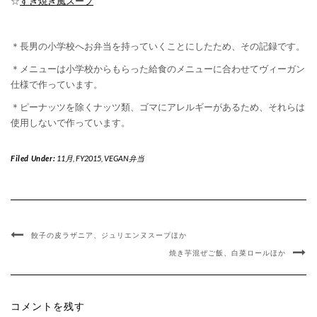
☆
すき焼き風スープ
＊長男の小学校へお弁当を持っていくことにしたため、その記録です。
＊メニューは小学校からもらった給食のメニューに合わせてヴィーガン
仕様で作っています。
＊ピーナッツを除くナッツ類、ゴマにアレルギーがあるため、それらは
使用しないで作っています。
Filed Under:
11月
,
FY2015
,
VEGAN弁当
餃子の皮ラザニア、ジュリエンヌスープほか
焼き芋混ぜご飯、白菜ロールほか
コメントを残す