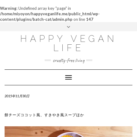
Warning
: Undefined array key "page" in
/home/miyoyon/happyveganlife.me/public_html/wp-
content/plugins/batch-cat/admin.php
on line
147
ABOUT
HAPPY VEGAN
MY STORY
LIFE
CONTACT
cruelty-free living
Toggle
Navigation
2015年11月30日
餅チーズココット風、すきやき風スープほか