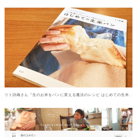
リト詩織さん『生のお米をパンに変える魔法のレシピ はじめての生米パン』