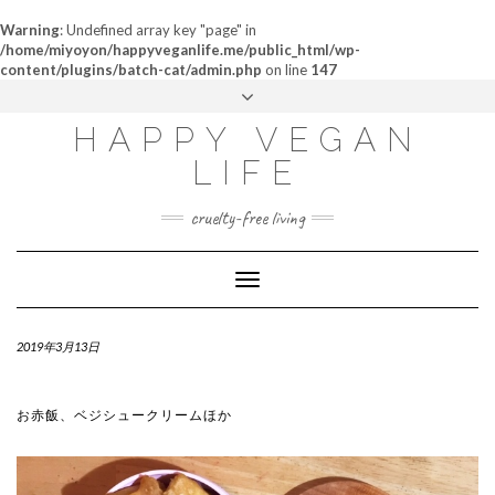
Warning
: Undefined array key "page" in
/home/miyoyon/happyveganlife.me/public_html/wp-
content/plugins/batch-cat/admin.php
on line
147
ABOUT
HAPPY VEGAN
MY STORY
LIFE
CONTACT
cruelty-free living
Toggle
Navigation
2019年3月13日
お赤飯、ベジシュークリームほか