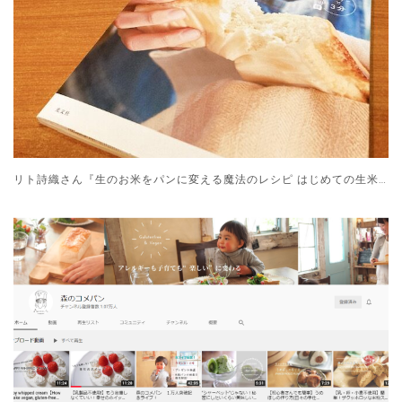
リト詩織さん『生のお米をパンに変える魔法のレシピ はじめての生米パン』