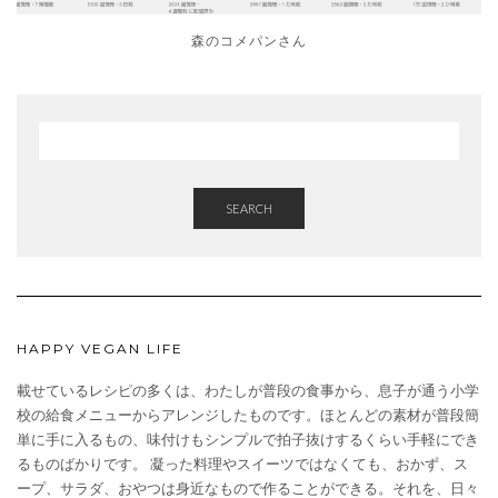
森のコメパンさん
SEARCH
HAPPY VEGAN LIFE
載せているレシピの多くは、わたしが普段の食事から、息子が通う小学
校の給食メニューからアレンジしたものです。ほとんどの素材が普段簡
単に手に入るもの、味付けもシンプルで拍子抜けするくらい手軽にでき
るものばかりです。 凝った料理やスイーツではなくても、おかず、ス
ープ、サラダ、おやつは身近なもので作ることができる。それを、日々