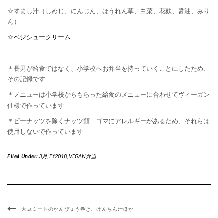
☆すまし汁（しめじ、にんじん、ほうれん草、白菜、花麩、醤油、みり
ん）
☆
ベジシュークリーム
＊長男が給食ではなく、小学校へお弁当を持っていくことにしたため、
その記録です
＊メニューは小学校からもらった給食のメニューに合わせてヴィーガン
仕様で作っています
＊ピーナッツを除くナッツ類、ゴマにアレルギーがあるため、それらは
使用しないで作っています
Filed Under:
3月
,
FY2018
,
VEGAN弁当
大豆ミートのかんぴょう巻き、けんちん汁ほか