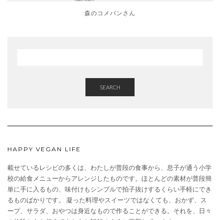
森のコメパンさん
SEARCH
HAPPY VEGAN LIFE
載せているレシピの多くは、わたしが普段の食事から、息子が通う小学
校の給食メニューからアレンジしたものです。ほとんどの素材が普段簡
単に手に入るもの、味付けもシンプルで拍子抜けするくらい手軽にでき
るものばかりです。 凝った料理やスイーツではなくても、おかず、ス
ープ、サラダ、おやつは身近なもので作ることができる。それを、日々