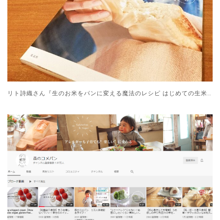
リト詩織さん『生のお米をパンに変える魔法のレシピ はじめての生米パン』