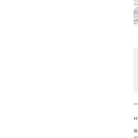
H
載
が