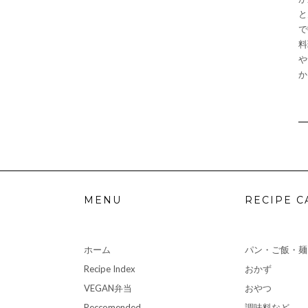
と
で
料
や
か
MENU
RECIPE C
ホーム
パン・ご飯・麺
Recipe Index
おかず
VEGAN弁当
おやつ
Reccomended
調味料など