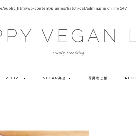
/public_html/wp-content/plugins/batch-cat/admin.php
on line
147
PY VEGAN 
cruelty-free living
RECIPE
VEGAN弁当
長男晩ご飯
REC