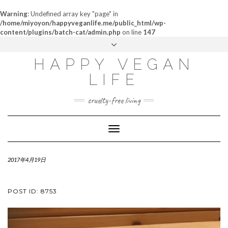
Warning
: Undefined array key "page" in
/home/miyoyon/happyveganlife.me/public_html/wp-
content/plugins/batch-cat/admin.php
on line
147
ABOUT
HAPPY VEGAN
MY STORY
LIFE
CONTACT
cruelty-free living
Toggle
Navigation
2017年4月19日
POST ID: 8753