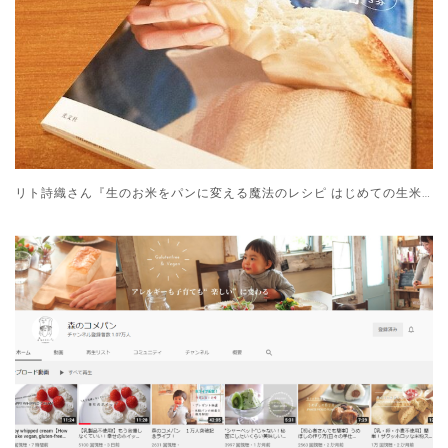
リト詩織さん『生のお米をパンに変える魔法のレシピ はじめての生米パン』