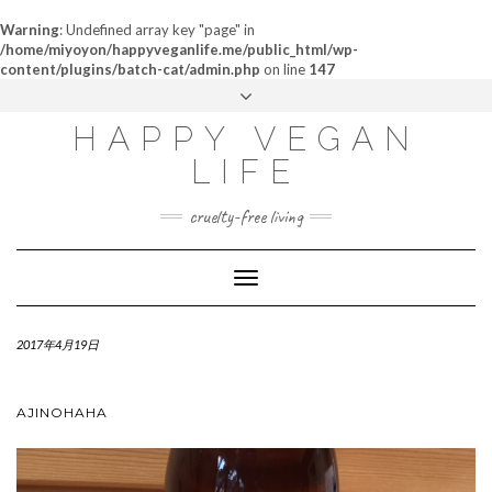
Warning
: Undefined array key "page" in
/home/miyoyon/happyveganlife.me/public_html/wp-
content/plugins/batch-cat/admin.php
on line
147
ABOUT
HAPPY VEGAN
MY STORY
LIFE
CONTACT
cruelty-free living
Toggle
Navigation
2017年4月19日
AJINOHAHA