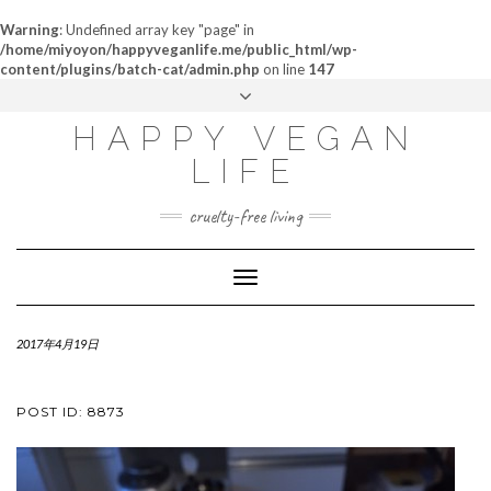
Warning
: Undefined array key "page" in
/home/miyoyon/happyveganlife.me/public_html/wp-
content/plugins/batch-cat/admin.php
on line
147
ABOUT
HAPPY VEGAN
MY STORY
LIFE
CONTACT
cruelty-free living
Toggle
Navigation
2017年4月19日
POST ID: 8873