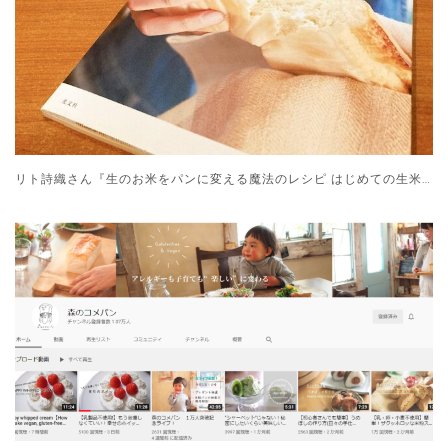
リト詩織さん『生のお米をパンに変える魔法のレシピ はじめての生米パン』