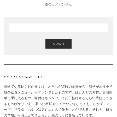
森のコメパンさん
SEARCH
HAPPY VEGAN LIFE
載せているレシピの多くは、わたしが普段の食事から、息子が通う小学
校の給食メニューからアレンジしたものです。ほとんどの素材が普段簡
単に手に入るもの、味付けもシンプルで拍子抜けするくらい手軽にでき
るものばかりです。 凝った料理やスイーツではなくても、おかず、ス
ープ、サラダ、おやつは身近なもので作ることができる。それを、日々
の体験からお伝えできたらと記録のように更新しています。