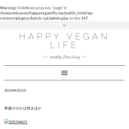
Warning
: Undefined array key "page" in
/home/miyoyon/happyveganlife.me/public_html/wp-
content/plugins/batch-cat/admin.php
on line
147
ABOUT
HAPPY VEGAN
MY STORY
LIFE
CONTACT
cruelty-free living
Toggle
Navigation
2015年4月21日
厚揚げのかば焼きほか