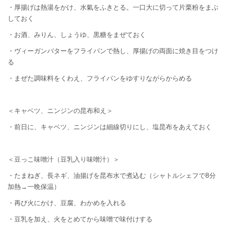
・厚揚げは熱湯をかけ、水氣をふきとる。一口大に切って片栗粉をまぶ
しておく
・お酒、みりん、しょうゆ、黒糖をまぜておく
・ヴィーガンバターをフライパンで熱し、厚揚げの両面に焼き目をつけ
る
・まぜた調味料をくわえ、フライパンをゆすりながらからめる
＜キャベツ、ニンジンの昆布和え＞
・前日に、キャベツ、ニンジンは細線切りにし、塩昆布をあえておく
＜豆っこ味噌汁（豆乳入り味噌汁）＞
・たまねぎ、長ネギ、油揚げを昆布水で煮込む（シャトルシェフで8分
加熱→一晩保温）
・再び火にかけ、豆腐、わかめを入れる
・豆乳を加え、火をとめてから味噌で味付けする