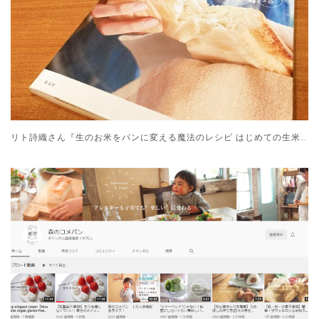
リト詩織さん『生のお米をパンに変える魔法のレシピ はじめての生米パン』