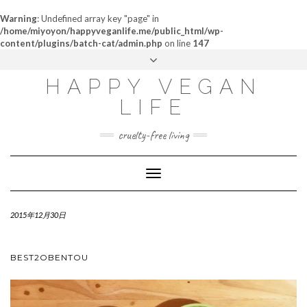
Warning
: Undefined array key "page" in
/home/miyoyon/happyveganlife.me/public_html/wp-
content/plugins/batch-cat/admin.php
on line
147
ABOUT
HAPPY VEGAN
MY STORY
LIFE
CONTACT
cruelty-free living
Toggle
Navigation
2015年12月30日
BEST2OBENTOU