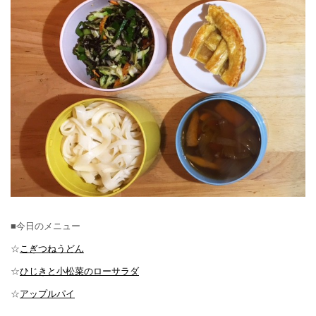
■今日のメニュー
☆
こぎつねうどん
☆
ひじきと小松菜のローサラダ
☆
アップルパイ