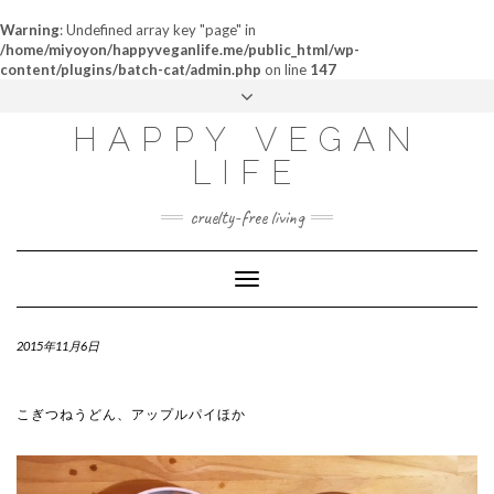
Warning
: Undefined array key "page" in
/home/miyoyon/happyveganlife.me/public_html/wp-
content/plugins/batch-cat/admin.php
on line
147
ABOUT
HAPPY VEGAN
MY STORY
LIFE
CONTACT
cruelty-free living
Toggle
Navigation
2015年11月6日
こぎつねうどん、アップルパイほか