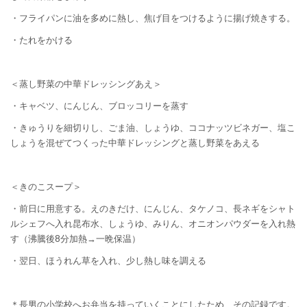
・フライパンに油を多めに熱し、焦げ目をつけるように揚げ焼きする。
・たれをかける
＜蒸し野菜の中華ドレッシングあえ＞
・キャベツ、にんじん、ブロッコリーを蒸す
・きゅうりを細切りし、ごま油、しょうゆ、ココナッツビネガー、塩こ
しょうを混ぜてつくった中華ドレッシングと蒸し野菜をあえる
＜きのこスープ＞
・前日に用意する。えのきだけ、にんじん、タケノコ、長ネギをシャト
ルシェフへ入れ昆布水、しょうゆ、みりん、オニオンパウダーを入れ熱
す（沸騰後8分加熱→一晩保温）
・翌日、ほうれん草を入れ、少し熱し味を調える
＊長男の小学校へお弁当を持っていくことにしたため、その記録です。