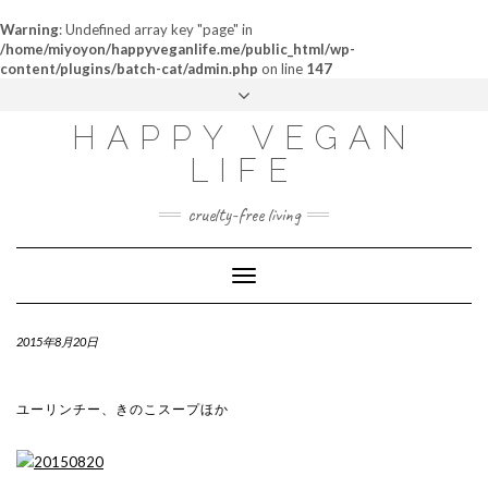
Warning
: Undefined array key "page" in
/home/miyoyon/happyveganlife.me/public_html/wp-
content/plugins/batch-cat/admin.php
on line
147
ABOUT
HAPPY VEGAN
MY STORY
LIFE
CONTACT
cruelty-free living
Toggle
Navigation
2015年8月20日
ユーリンチー、きのこスープほか