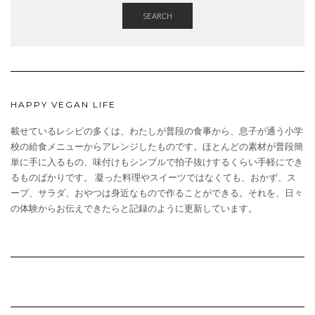
SEARCH
HAPPY VEGAN LIFE
載せているレシピの多くは、わたしが普段の食事から、息子が通う小学
校の給食メニューからアレンジしたものです。ほとんどの素材が普段簡
単に手に入るもの、味付けもシンプルで拍子抜けするくらい手軽にでき
るものばかりです。 凝った料理やスイーツではなくても、おかず、ス
ープ、サラダ、おやつは身近なもので作ることができる。それを、日々
の体験からお伝えできたらと記録のように更新しています。