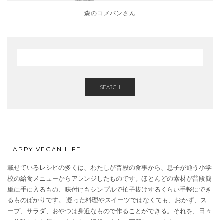
森のコメパンさん
SEARCH
HAPPY VEGAN LIFE
載せているレシピの多くは、わたしが普段の食事から、息子が通う小学
校の給食メニューからアレンジしたものです。ほとんどの素材が普段簡
単に手に入るもの、味付けもシンプルで拍子抜けするくらい手軽にでき
るものばかりです。 凝った料理やスイーツではなくても、おかず、ス
ープ、サラダ、おやつは身近なもので作ることができる。それを、日々