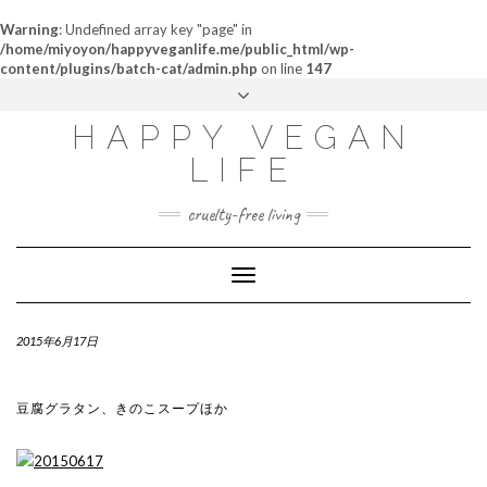
Warning
: Undefined array key "page" in
/home/miyoyon/happyveganlife.me/public_html/wp-
content/plugins/batch-cat/admin.php
on line
147
ABOUT
HAPPY VEGAN
MY STORY
LIFE
CONTACT
cruelty-free living
Toggle
Navigation
2015年6月17日
豆腐グラタン、きのこスープほか