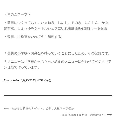
＜きのこスープ＞
・前日につくっておく。たまねぎ、しめじ、えのき、にんじん、かぶ、
昆布水、しょうゆをシャトルシェフにいれ沸騰後8分加熱→一晩保温
・翌日、小松菜をいれて少し加熱する
＊長男の小学校へお弁当を持っていくことにしたため、その記録です。
＊メニューは小学校からもらった給食のメニューに合わせてベジタリア
ン仕様で作っています。
Filed Under:
6月
,
FY2015
,
VEGAN弁当
おからと枝豆のナゲット、切干し大根スープほか
厚揚げのホイル焼き、利休汁ほか