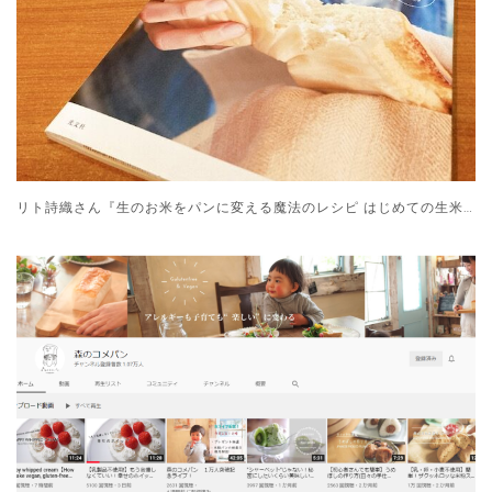
リト詩織さん『生のお米をパンに変える魔法のレシピ はじめての生米パン』