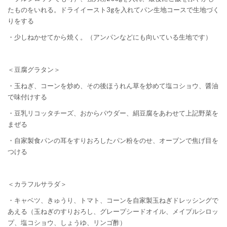
たものをいれる。ドライイースト3gを入れてパン生地コースで生地づく
りをする
・少しねかせてから焼く。（アンパンなどにも向いている生地です）
＜豆腐グラタン＞
・玉ねぎ、コーンを炒め、その後ほうれん草を炒めて塩コショウ、醤油
で味付けする
・豆乳リコッタチーズ、おからパウダー、絹豆腐をあわせて上記野菜を
まぜる
・自家製食パンの耳をすりおろしたパン粉をのせ、オーブンで焦げ目を
つける
＜カラフルサラダ＞
・キャベツ、きゅうり、トマト、コーンを自家製玉ねぎドレッシングで
あえる（玉ねぎのすりおろし、グレープシードオイル、メイプルシロッ
プ、塩コショウ、しょうゆ、リンゴ酢）