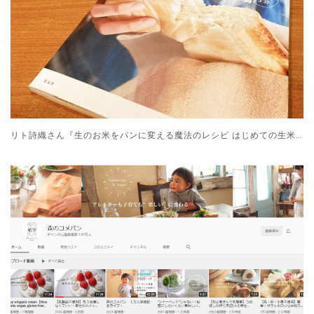
リト詩織さん『生のお米をパンに変える魔法のレシピ はじめての生米パン』