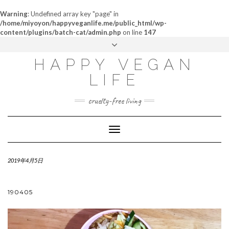
Warning
: Undefined array key "page" in
/home/miyoyon/happyveganlife.me/public_html/wp-
content/plugins/batch-cat/admin.php
on line
147
ABOUT
HAPPY VEGAN
MY STORY
LIFE
CONTACT
cruelty-free living
Toggle
Navigation
2019年4月5日
190405