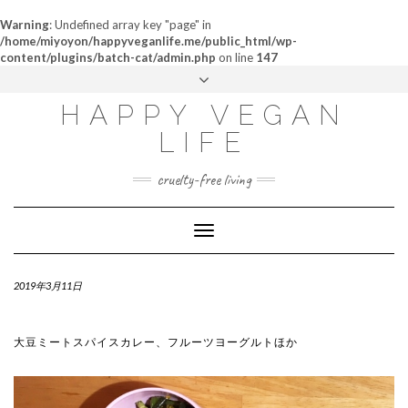
Warning
: Undefined array key "page" in
/home/miyoyon/happyveganlife.me/public_html/wp-
content/plugins/batch-cat/admin.php
on line
147
ABOUT
HAPPY VEGAN
MY STORY
LIFE
CONTACT
cruelty-free living
Toggle
Navigation
2019年3月11日
大豆ミートスパイスカレー、フルーツヨーグルトほか