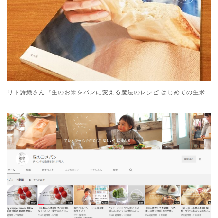
リト詩織さん『生のお米をパンに変える魔法のレシピ はじめての生米パン』