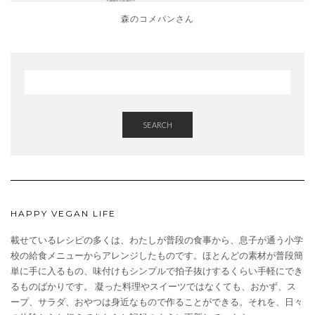
森のコメパンさん
SEARCH
HAPPY VEGAN LIFE
載せているレシピの多くは、わたしが普段の食事から、息子が通う小学
校の給食メニューからアレンジしたものです。ほとんどの素材が普段簡
単に手に入るもの、味付けもシンプルで拍子抜けするくらい手軽にでき
るものばかりです。 凝った料理やスイーツではなくても、おかず、ス
ープ、サラダ、おやつは身近なもので作ることができる。それを、日々