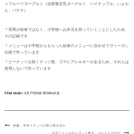
☆フルーツヨーグルト（自家製豆乳ヨーグルト、パイナップル、いよか
ん、バナナ）
＊長男が給食ではなく、小学校へお弁当を持っていくことにしたため、
その記録です
＊メニューは小学校からもらった給食のメニューに合わせてヴィーガン
仕様で作っています
＊ピーナッツを除くナッツ類、ゴマにアレルギーがあるため、それらは
使用しないで作っています
Filed Under:
3月
,
FY2018
,
VEGAN弁当
炒飯、手作りテンペの照り焼きほか
大豆ミートのかんぴょう巻き、けんちん汁ほか