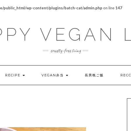
/public_html/wp-content/plugins/batch-cat/admin.php
on line
147
PY VEGAN 
cruelty-free living
RECIPE
VEGAN弁当
長男晩ご飯
REC