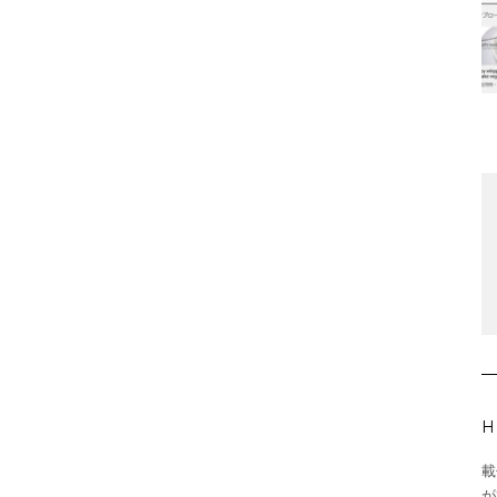
H
載
が