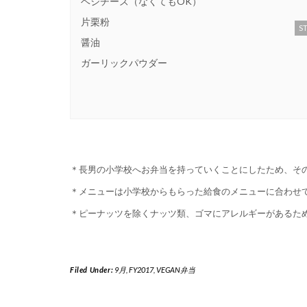
ベジチーズ（なくてもOK）
片栗粉
ST
醤油
ガーリックパウダー
＊長男の小学校へお弁当を持っていくことにしたため、そ
＊メニューは小学校からもらった給食のメニューに合わせ
＊ピーナッツを除くナッツ類、ゴマにアレルギーがあるた
Filed Under:
9月
,
FY2017
,
VEGAN弁当