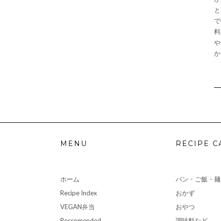
と
で
料
や
か
MENU
RECIPE C
ホーム
パン・ご飯・麺
Recipe Index
おかず
VEGAN弁当
おやつ
Reccomended
調味料など