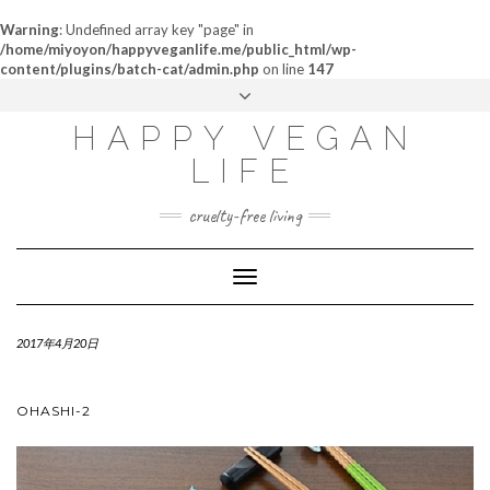
Warning
: Undefined array key "page" in
/home/miyoyon/happyveganlife.me/public_html/wp-
content/plugins/batch-cat/admin.php
on line
147
ABOUT
HAPPY VEGAN
MY STORY
LIFE
CONTACT
cruelty-free living
Toggle
Navigation
2017年4月20日
OHASHI-2