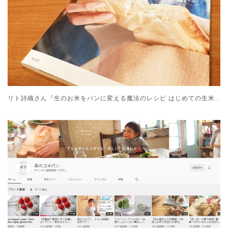
リト詩織さん『生のお米をパンに変える魔法のレシピ はじめての生米パン』