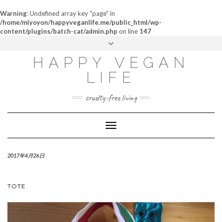
Warning
: Undefined array key "page" in
/home/miyoyon/happyveganlife.me/public_html/wp-
content/plugins/batch-cat/admin.php
on line
147
ABOUT
HAPPY VEGAN
MY STORY
LIFE
CONTACT
cruelty-free living
Toggle
Navigation
2017年4月26日
TOTE