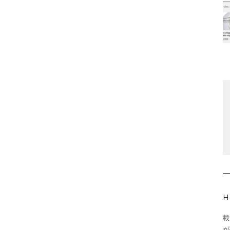
H
載
が