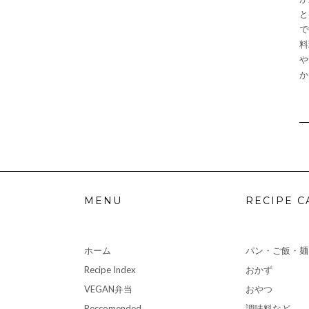
と
で
料
や
か
MENU
RECIPE C
ホーム
パン・ご飯・麺
Recipe Index
おかず
VEGAN弁当
おやつ
Reccomended
調味料など