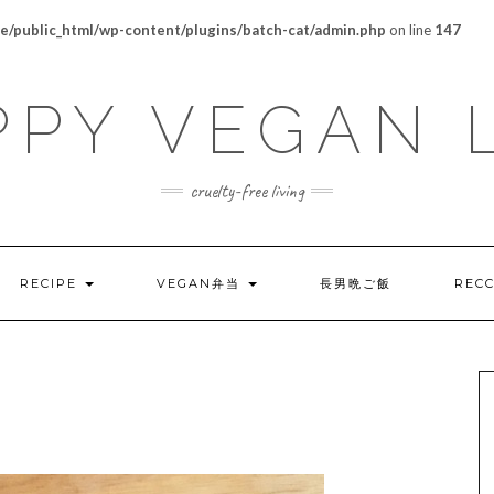
/public_html/wp-content/plugins/batch-cat/admin.php
on line
147
PY VEGAN 
cruelty-free living
RECIPE
VEGAN弁当
長男晩ご飯
REC