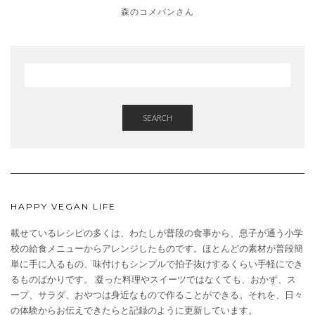
森のコメパンさん
SEARCH
HAPPY VEGAN LIFE
載せているレシピの多くは、わたしが普段の食事から、息子が通う小学
校の給食メニューからアレンジしたものです。ほとんどの素材が普段簡
単に手に入るもの、味付けもシンプルで拍子抜けするくらい手軽にでき
るものばかりです。 凝った料理やスイーツではなくても、おかず、ス
ープ、サラダ、おやつは身近なもので作ることができる。それを、日々
の体験からお伝えできたらと記録のように更新しています。