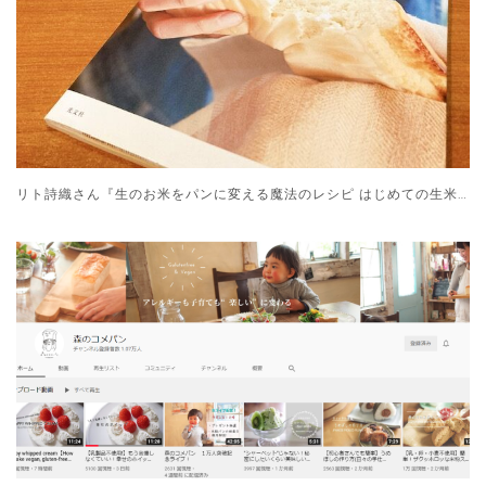
リト詩織さん『生のお米をパンに変える魔法のレシピ はじめての生米パン』