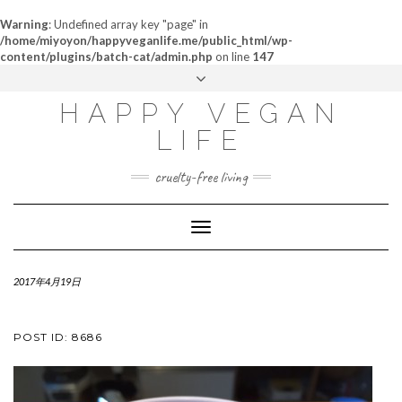
Warning
: Undefined array key "page" in
/home/miyoyon/happyveganlife.me/public_html/wp-
content/plugins/batch-cat/admin.php
on line
147
ABOUT
HAPPY VEGAN
MY STORY
LIFE
CONTACT
cruelty-free living
Toggle
Navigation
2017年4月19日
POST ID: 8686