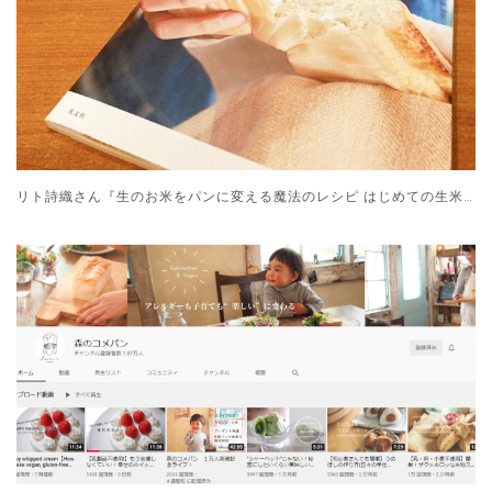
リト詩織さん『生のお米をパンに変える魔法のレシピ はじめての生米パン』