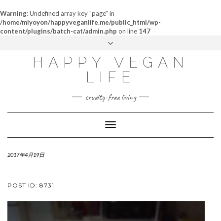
Warning
: Undefined array key "page" in
/home/miyoyon/happyveganlife.me/public_html/wp-
content/plugins/batch-cat/admin.php
on line
147
ABOUT
HAPPY VEGAN
MY STORY
LIFE
CONTACT
cruelty-free living
Toggle
Navigation
2017年4月19日
POST ID: 8731