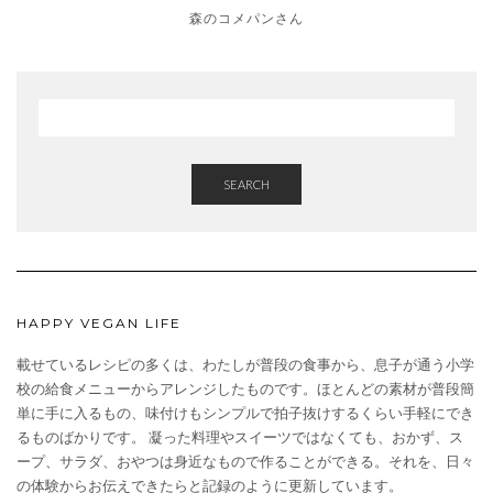
森のコメパンさん
SEARCH
HAPPY VEGAN LIFE
載せているレシピの多くは、わたしが普段の食事から、息子が通う小学
校の給食メニューからアレンジしたものです。ほとんどの素材が普段簡
単に手に入るもの、味付けもシンプルで拍子抜けするくらい手軽にでき
るものばかりです。 凝った料理やスイーツではなくても、おかず、ス
ープ、サラダ、おやつは身近なもので作ることができる。それを、日々
の体験からお伝えできたらと記録のように更新しています。