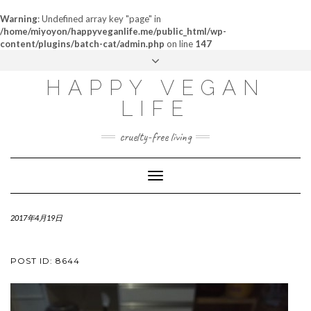
Warning
: Undefined array key "page" in
/home/miyoyon/happyveganlife.me/public_html/wp-
content/plugins/batch-cat/admin.php
on line
147
ABOUT
HAPPY VEGAN
MY STORY
LIFE
CONTACT
cruelty-free living
Toggle
Navigation
2017年4月19日
POST ID: 8644