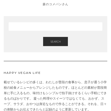
森のコメパンさん
SEARCH
HAPPY VEGAN LIFE
載せているレシピの多くは、わたしが普段の食事から、息子が通う小学
校の給食メニューからアレンジしたものです。ほとんどの素材が普段簡
単に手に入るもの、味付けもシンプルで拍子抜けするくらい手軽にでき
るものばかりです。 凝った料理やスイーツではなくても、おかず、ス
ープ、サラダ、おやつは身近なもので作ることができる。それを、日々
の体験からお伝えできたらと記録のように更新しています。