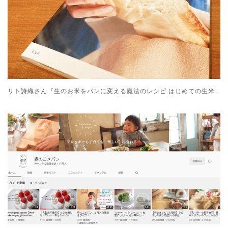
リト詩織さん『生のお米をパンに変える魔法のレシピ はじめての生米パン』