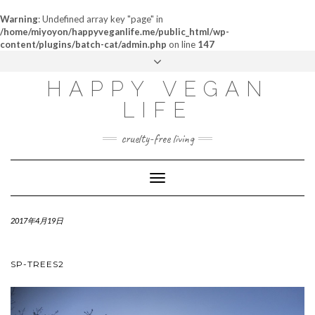
Warning
: Undefined array key "page" in
/home/miyoyon/happyveganlife.me/public_html/wp-
content/plugins/batch-cat/admin.php
on line
147
ABOUT
HAPPY VEGAN
MY STORY
LIFE
CONTACT
cruelty-free living
Toggle
Navigation
2017年4月19日
SP-TREES2