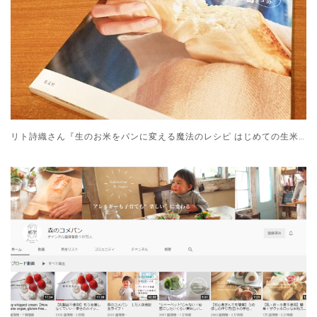
リト詩織さん『生のお米をパンに変える魔法のレシピ はじめての生米パン』