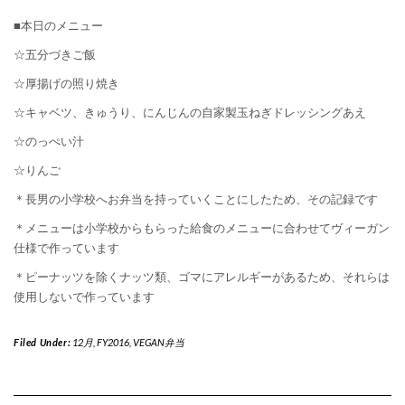
■本日のメニュー
☆五分づきご飯
☆厚揚げの照り焼き
☆キャベツ、きゅうり、にんじんの自家製玉ねぎドレッシングあえ
☆のっぺい汁
☆りんご
＊長男の小学校へお弁当を持っていくことにしたため、その記録です
＊メニューは小学校からもらった給食のメニューに合わせてヴィーガン
仕様で作っています
＊ピーナッツを除くナッツ類、ゴマにアレルギーがあるため、それらは
使用しないで作っています
Filed Under:
12月
,
FY2016
,
VEGAN弁当