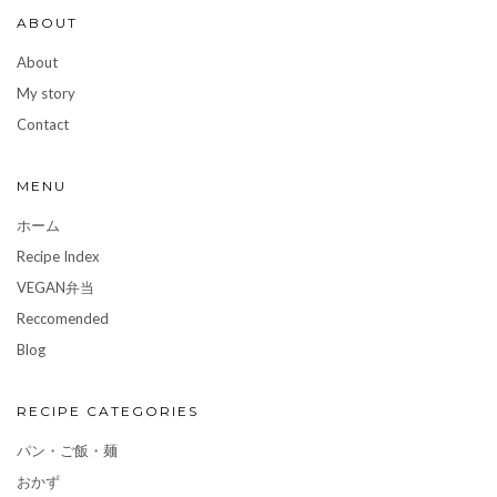
ABOUT
About
My story
Contact
MENU
ホーム
Recipe Index
VEGAN弁当
Reccomended
Blog
RECIPE CATEGORIES
パン・ご飯・麺
おかず