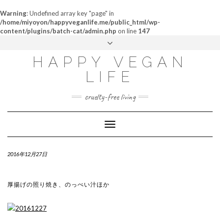
Warning
: Undefined array key "page" in
/home/miyoyon/happyveganlife.me/public_html/wp-
content/plugins/batch-cat/admin.php
on line
147
ABOUT
HAPPY VEGAN
MY STORY
LIFE
CONTACT
cruelty-free living
Toggle
Navigation
2016年12月27日
厚揚げの照り焼き、のっぺい汁ほか