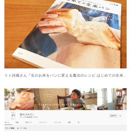
リト詩織さん『生のお米をパンに変える魔法のレシピ はじめての生米パン』