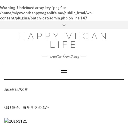
Warning
: Undefined array key "page" in
/home/miyoyon/happyveganlife.me/public_html/wp-
content/plugins/batch-cat/admin.php
on line
147
ABOUT
HAPPY VEGAN
MY STORY
LIFE
CONTACT
cruelty-free living
Toggle
Navigation
2016年11月22日
揚げ餃子、海草サラダほか