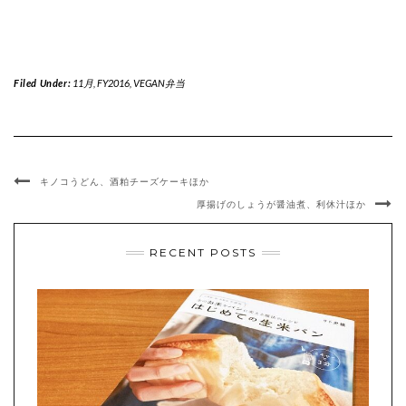
Filed Under:
11月
,
FY2016
,
VEGAN弁当
キノコうどん、酒粕チーズケーキほか
厚揚げのしょうが醤油煮、利休汁ほか
RECENT POSTS