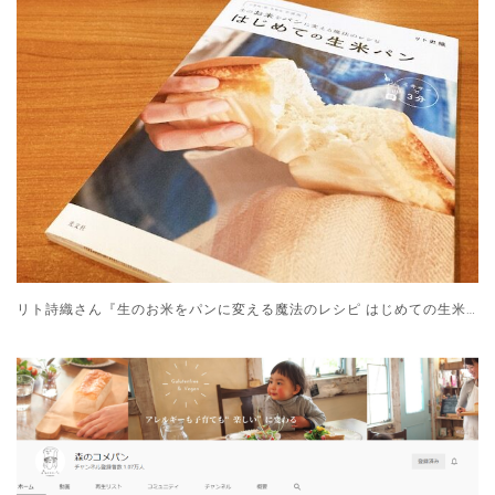
リト詩織さん『生のお米をパンに変える魔法のレシピ はじめての生米パン』