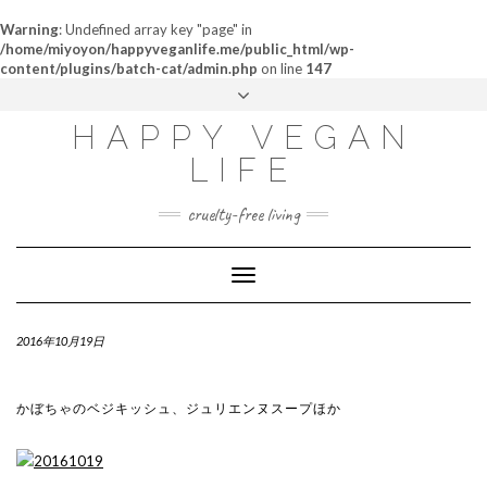
Warning
: Undefined array key "page" in
/home/miyoyon/happyveganlife.me/public_html/wp-
content/plugins/batch-cat/admin.php
on line
147
ABOUT
HAPPY VEGAN
MY STORY
LIFE
CONTACT
cruelty-free living
Toggle
Navigation
2016年10月19日
かぼちゃのベジキッシュ、ジュリエンヌスープほか