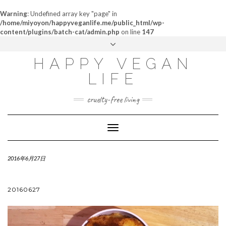
Warning
: Undefined array key "page" in
/home/miyoyon/happyveganlife.me/public_html/wp-
content/plugins/batch-cat/admin.php
on line
147
ABOUT
HAPPY VEGAN
MY STORY
LIFE
CONTACT
cruelty-free living
Toggle
Navigation
2016年6月27日
20160627