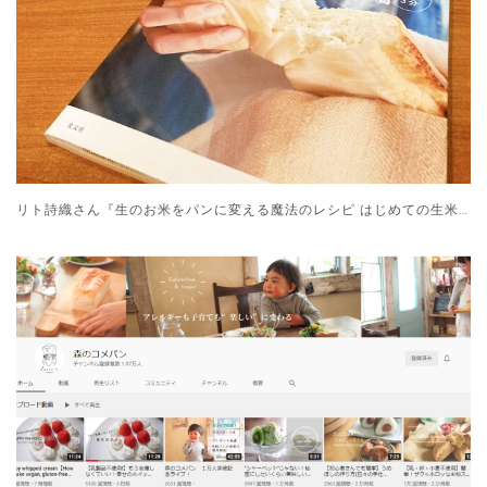
リト詩織さん『生のお米をパンに変える魔法のレシピ はじめての生米パン』