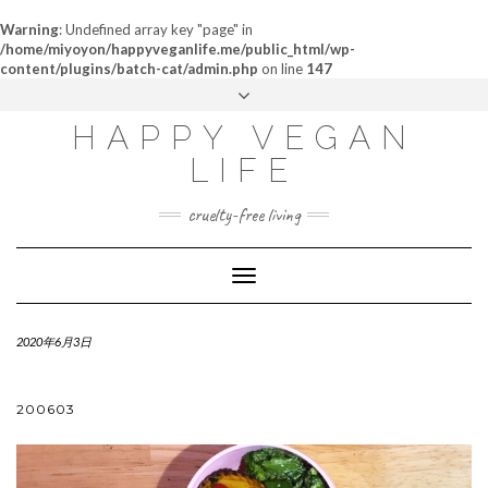
Warning
: Undefined array key "page" in
/home/miyoyon/happyveganlife.me/public_html/wp-
content/plugins/batch-cat/admin.php
on line
147
ABOUT
HAPPY VEGAN
MY STORY
LIFE
CONTACT
cruelty-free living
Toggle
Navigation
2020年6月3日
200603