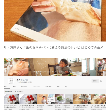
リト詩織さん『生のお米をパンに変える魔法のレシピ はじめての生米パン』