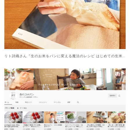
リト詩織さん『生のお米をパンに変える魔法のレシピ はじめての生米パン』