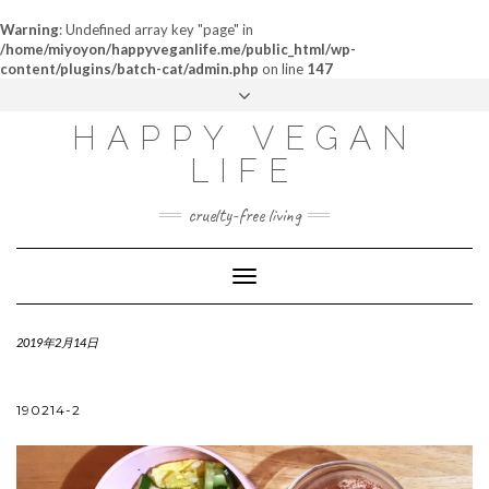
Warning
: Undefined array key "page" in
/home/miyoyon/happyveganlife.me/public_html/wp-
content/plugins/batch-cat/admin.php
on line
147
ABOUT
HAPPY VEGAN
MY STORY
LIFE
CONTACT
cruelty-free living
Toggle
Navigation
2019年2月14日
190214-2