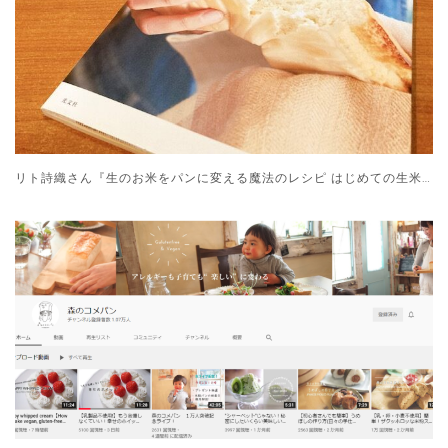
リト詩織さん『生のお米をパンに変える魔法のレシピ はじめての生米パン』