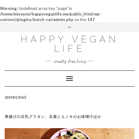
Warning
: Undefined array key "page" in
/home/miyoyon/happyveganlife.me/public_html/wp-
content/plugins/batch-cat/admin.php
on line
147
ABOUT
HAPPY VEGAN
MY STORY
LIFE
CONTACT
cruelty-free living
Toggle
Navigation
2019年2月4日
厚揚げの豆乳グラタン、豆腐とエノキのお味噌汁ほか