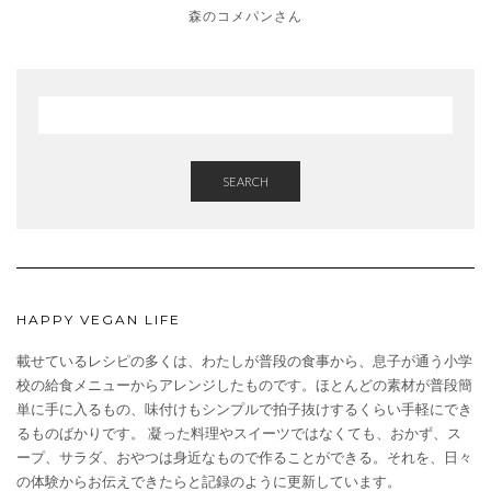
森のコメパンさん
SEARCH
HAPPY VEGAN LIFE
載せているレシピの多くは、わたしが普段の食事から、息子が通う小学
校の給食メニューからアレンジしたものです。ほとんどの素材が普段簡
単に手に入るもの、味付けもシンプルで拍子抜けするくらい手軽にでき
るものばかりです。 凝った料理やスイーツではなくても、おかず、ス
ープ、サラダ、おやつは身近なもので作ることができる。それを、日々
の体験からお伝えできたらと記録のように更新しています。