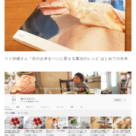
リト詩織さん『生のお米をパンに変える魔法のレシピ はじめての生米パン』