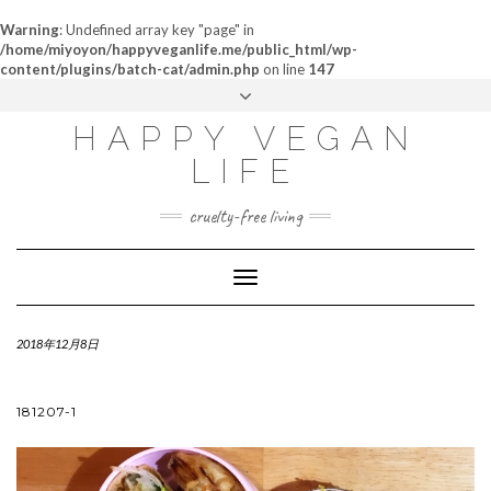
Warning
: Undefined array key "page" in
/home/miyoyon/happyveganlife.me/public_html/wp-
content/plugins/batch-cat/admin.php
on line
147
ABOUT
HAPPY VEGAN
MY STORY
LIFE
CONTACT
cruelty-free living
Toggle
Navigation
2018年12月8日
181207-1