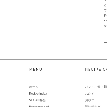
と
で
料
や
か
MENU
RECIPE C
ホーム
パン・ご飯・麺
Recipe Index
おかず
VEGAN弁当
おやつ
Reccomended
調味料など