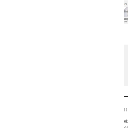
H
載
が