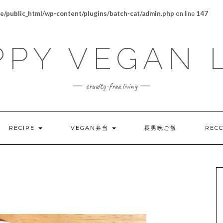
/public_html/wp-content/plugins/batch-cat/admin.php
on line
147
PY VEGAN 
cruelty-free living
RECIPE
VEGAN弁当
長男晩ご飯
REC