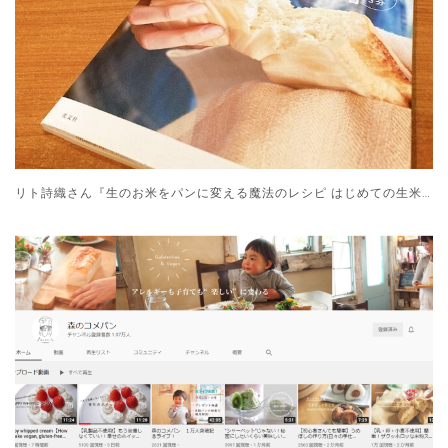
リト詩織さん『生のお米をパンに変える魔法のレシピ はじめての生米パン』