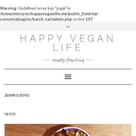
Warning
: Undefined array key "page" in
/home/miyoyon/happyveganlife.me/public_html/wp-
content/plugins/batch-cat/admin.php
on line
147
ABOUT
HAPPY VEGAN
MY STORY
LIFE
CONTACT
cruelty-free living
Toggle
Navigation
2018年11月19日
181119