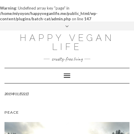
Warning
: Undefined array key "page" in
/home/miyoyon/happyveganlife.me/public_html/wp-
content/plugins/batch-cat/admin.php
on line
147
ABOUT
HAPPY VEGAN
MY STORY
LIFE
CONTACT
cruelty-free living
Toggle
Navigation
2015年11月22日
PEACE